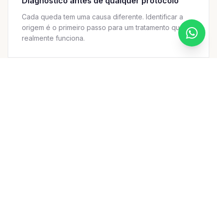
Diagnóstico antes de qualquer protocolo
Cada queda tem uma causa diferente. Identificar a
origem é o primeiro passo para um tratamento que
realmente funciona.
Tecnologias avançadas combinadas
MMP, Mesoject e Laser de Thulium atuam em
camadas complementares para estimular o folículo
piloso e melhorar a saúde do couro cabeludo.
Execução por equipe treinada
Os procedimentos são realizados por profissionais